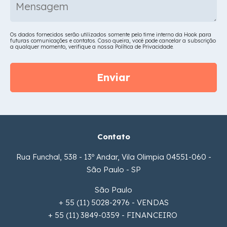
Os dados fornecidos serão utilizados somente pelo time interno da Hook para
futuras comunicações e contatos. Caso queira, você pode cancelar a subscrição
a qualquer momento, verifique a nossa Política de Privacidade.
Contato
Rua Funchal, 538 - 13º Andar, Vila Olimpia 04551-060 -
São Paulo - SP
São Paulo
+ 55 (11) 5028-2976 - VENDAS
+ 55 (11) 3849-0359 - FINANCEIRO