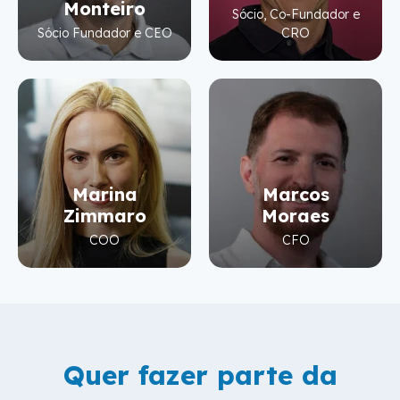
Monteiro
Sócio, Co-Fundador e
Sócio Fundador e CEO
CRO
Marina
Marcos
Zimmaro
Moraes
COO
CFO
Quer fazer parte da