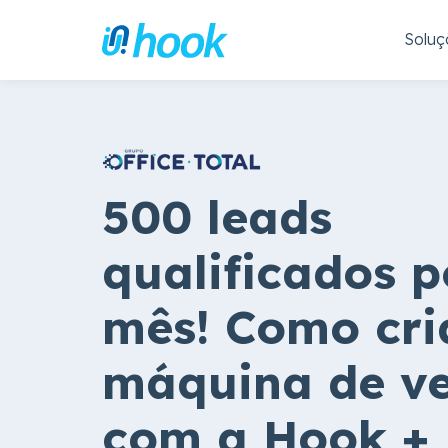
Soluç
500 leads
qualificados p
mês! Como cr
máquina de v
com a Hook + 