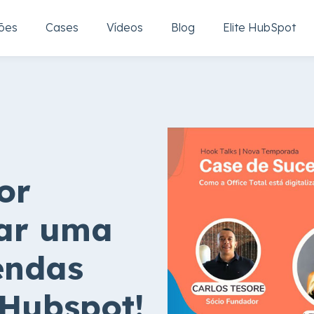
ões
Cases
Vídeos
Blog
Elite HubSpot
or
iar uma
endas
Hubspot!